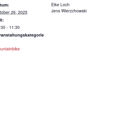
Eike Loch
tum:
Jens Wierzchowski
tober 26, 2025
it:
:30 - 11:30
ranstaltungskategorie
untainbike