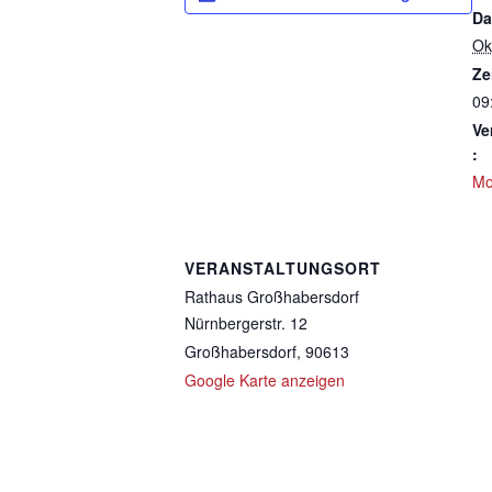
Da
Ok
Ze
09
Ve
:
Mo
VERANSTALTUNGSORT
Rathaus Großhabersdorf
Nürnbergerstr. 12
Großhabersdorf
,
90613
Google Karte anzeigen