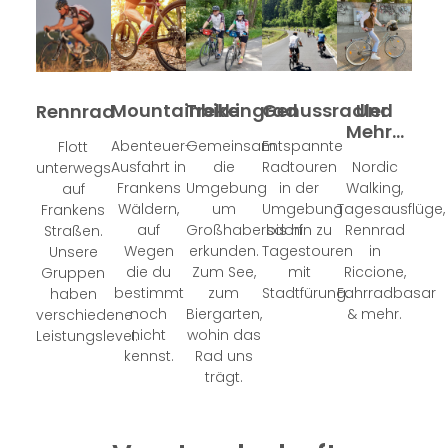
Mountainbike
Trekkingrad
Genussradler
Und
Rennrad
Mehr...
Abenteuer-
Gemeinsam
Entspannte
Flott
Ausfahrt in
die
Radtouren
Nordic
unterwegs
Frankens
Umgebung
in der
Walking,
auf
Wäldern,
um
Umgebung
Tagesausflüge,
Frankens
auf
Großhabersdorf
bis hin zu
Rennrad
Straßen.
Wegen
erkunden.
Tagestouren
in
Unsere
die du
Zum See,
mit
Riccione,
Gruppen
bestimmt
zum
Stadtfürung.
Fahrradbasar
haben
noch
Biergarten,
& mehr.
verschiedene
nicht
wohin das
Leistungslevel.
kennst.
Rad uns
trägt.