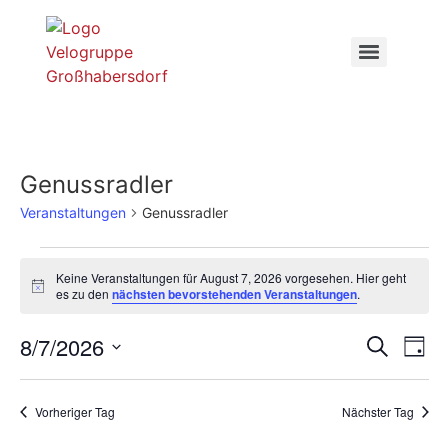
Genussradler
Veranstaltungen
Genussradler
Keine Veranstaltungen für August 7, 2026 vorgesehen. Hier geht
Hinweis
es zu den
nächsten bevorstehenden Veranstaltungen
.
Veran
Ve
8/7/2026
Suche
Tag
Datum
An
Such
wählen.
Na
Vorheriger Tag
Nächster Tag
und